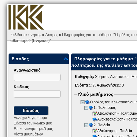
Σελίδα εκκίνησης
Δέσμες
Πληροφορίες για το μάθημα: "O ρόλος το
»
»
αθλητισμού (Ενήλικοι)"
Είσοδος
Πληροφορίες για το μάθημα
"
πολιτισμού, της παιδείας και το
Αναγνωριστικό
Καθηγητές:
Χρήστος Αναστασίου, Μα
Ενότητες:
7,
Αξιολογήσεις:
3
Κωδικός
Υλικό μαθήματος
O ρόλος του Κωνσταντίνου 
1. Πολιτισμός
Αξιολόγηση - Πολιτισμ
Δεν έχω λογαριασμό
Ανακεφαλαίωση- Πολιτ
Ξέχασα τον κωδικό μου
2. Παιδεία
Επικοινωνήστε μαζί μας
Αξιολόγηση - Παιδεία
Λίστα μαθημάτων
Ανακεφαλαίωση - Παιδε